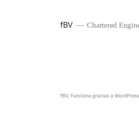
Saltar
al
fBV
Chartered Engin
contenido
fBV
,
Funciona gracias a WordPress